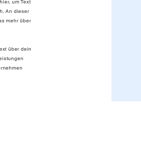
 hier, um Text
h. An dieser
as mehr über
ext über dein
eistungen
ternehmen