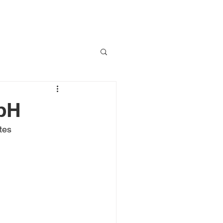
bH
tes 