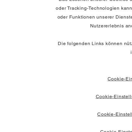
oder Tracking-Technologien kann
oder Funktionen unserer Dienst
Nutzererlebnis and
Die folgenden Links können nützl
Cookie-Ein
Cookie-Einstell
Cookie-Einste
Cookie-Einste